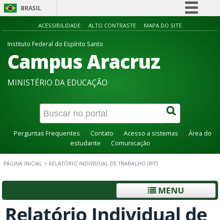
BRASIL
Simplifique!
ACESSIBILIDADE
ALTO CONTRASTE
MAPA DO SITE
Comunica BR
Instituto Federal do Espírito Santo
Campus Aracruz
Participe
Acesso à informação
MINISTÉRIO DA EDUCAÇÃO
Legislação
Canais
Perguntas Frequentes
Contato
Acesso a sistemas
Área do
estudante
Comunicação
PÁGINA INICIAL
>
RELATÓRIO INDIVIDUAL DE TRABALHO (RIT)
MENU
Relatório Individual de