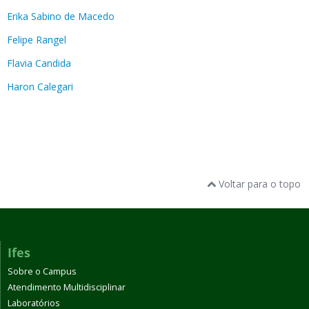
Erika Sabino de Macedo
Felipe Rangel
Flavia Candida
Haron Calegari
Voltar para o topo
Ifes
Sobre o Campus
Atendimento Multidisciplinar
Laboratórios