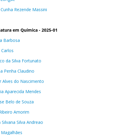
a Cunha Rezende Massini
iatura em Química - 2025-01
na Barbosa
 Carlos
co da Silva Fortunato
lla Penha Claudino
r Alves do Nascimento
cia Aparecida Mendes
se Belo de Souza
Ribeiro Amorim
a Silvana Silva Andreao
 Magalhães