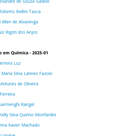
lexandre de Souza Gadioli
Roberto Bellini Tasca
d Allen de Alvarenga
uiz Rigoti dos Anjos
o em Química - 2025-01
erreira Luz
 Maria Silva Lannes Fazolo
 Antunes de Oliveira
Ferreira
 Sarmenghi Rangel
Kelly Silva Quirino Monfardini
nna Xavier Machado
 Longue