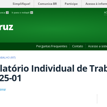
Simplifique!
Comunica BR
Participe
Acesso à infor
AC
 busca
3
Ir para o rodapé
4
ruz
Perguntas Frequentes
Contato
Acesso a sis
ABALHO (RIT)
latório Individual de Trab
25-01
imir