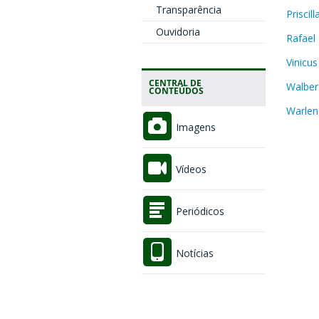
Transparência
Priscil
Ouvidoria
Rafael
Vinicus
CENTRAL DE
Walber
CONTEÚDOS
Warlen
Imagens
Vídeos
Periódicos
Notícias