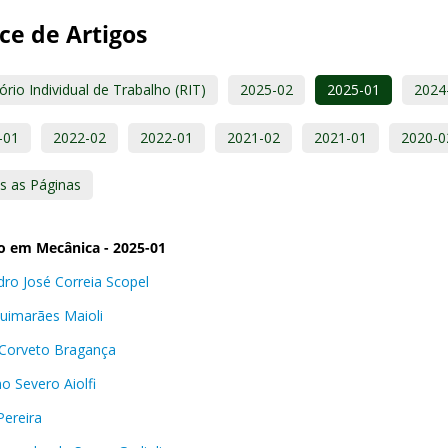
ce de Artigos
ório Individual de Trabalho (RIT)
2025-02
2025-01
2024
-01
2022-02
2022-01
2021-02
2021-01
2020-0
s as Páginas
o em Mecânica - 2025-01
dro José Correia Scopel
Guimarães Maioli
Corveto Bragança
no Severo Aiolfi
Pereira