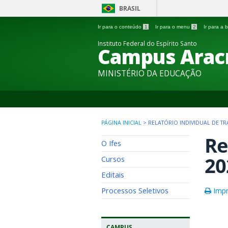
BRASIL
Ir para o conteúdo
1
Ir para o menu
2
Ir para a
Instituto Federal do Espírito Santo
Campus Arac
MINISTÉRIO DA EDUCAÇÃO
PÁGINA INICIAL
>
RELATÓRIO INDIVIDUAL DE TR
Re
O Ifes
20
Cursos
Editais
Processos Seletivos
Impr
CAMPUS