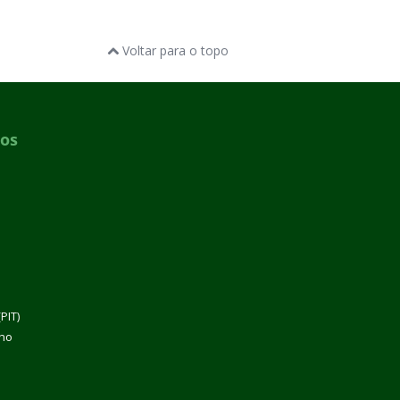
Voltar para o topo
dos
PIT)
lho