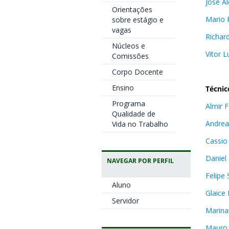
José A
Orientações
Mario 
sobre estágio e
vagas
Richar
Núcleos e
Vitor L
Comissões
Corpo Docente
Ensino
Técnic
Programa
Almir F
Qualidade de
Andrea
Vida no Trabalho
Cassio
Daniel 
NAVEGAR POR PERFIL
Felipe
Aluno
Glaice 
Servidor
Marina
Mauro