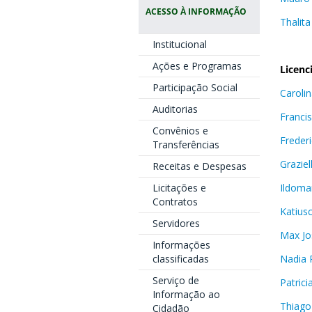
ACESSO À INFORMAÇÃO
Thalit
Institucional
Ações e Programas
Licenc
Participação Social
Caroli
Auditorias
Francis
Convênios e
Frederi
Transferências
Grazie
Receitas e Despesas
Ildoma
Licitações e
Contratos
Katius
Servidores
Max Jo
Informações
Nadia 
classificadas
Serviço de
Patrici
Informação ao
Thiago
Cidadão