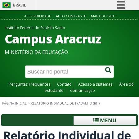
BRASIL
Simplifique!
ACESSIBILIDADE
ALTO CONTRASTE
MAPA DO SITE
Comunica BR
Instituto Federal do Espírito Santo
Campus Aracruz
Participe
Acesso à informação
MINISTÉRIO DA EDUCAÇÃO
Legislação
Canais
Perguntas Frequentes
Contato
Acesso a sistemas
Área do
estudante
Comunicação
PÁGINA INICIAL
>
RELATÓRIO INDIVIDUAL DE TRABALHO (RIT)
MENU
Relatório Individual de