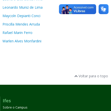
Leonardo Muniz de Lima
Maycoln Depianti Conci
Priscilla Mendes Arruda
Rafael Marin Ferro
Warlen Alves Monfardini
Voltar para o topo
Ifes
Sobre o Campus