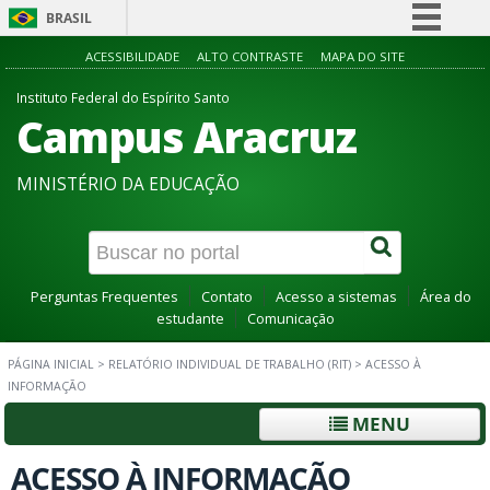
BRASIL
Simplifique!
ACESSIBILIDADE
ALTO CONTRASTE
MAPA DO SITE
Comunica BR
Instituto Federal do Espírito Santo
Campus Aracruz
Participe
Acesso à informação
MINISTÉRIO DA EDUCAÇÃO
Legislação
Canais
Perguntas Frequentes
Contato
Acesso a sistemas
Área do
estudante
Comunicação
PÁGINA INICIAL
>
RELATÓRIO INDIVIDUAL DE TRABALHO (RIT)
>
ACESSO À
INFORMAÇÃO
MENU
ACESSO À INFORMAÇÃO