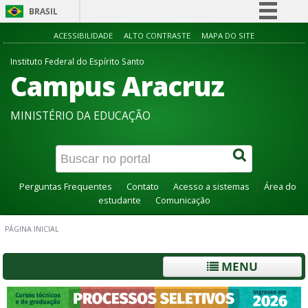
BRASIL
Simplifique!
ACESSIBILIDADE
ALTO CONTRASTE
MAPA DO SITE
Comunica BR
Instituto Federal do Espírito Santo
Campus Aracruz
Participe
Acesso à informação
MINISTÉRIO DA EDUCAÇÃO
Legislação
Canais
Perguntas Frequentes
Contato
Acesso a sistemas
Área do
estudante
Comunicação
PÁGINA INICIAL
MENU