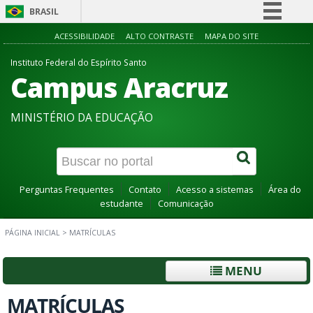
BRASIL
Simplifique!
ACESSIBILIDADE
ALTO CONTRASTE
MAPA DO SITE
Comunica BR
Instituto Federal do Espírito Santo
Campus Aracruz
Participe
Acesso à informação
MINISTÉRIO DA EDUCAÇÃO
Legislação
Canais
Perguntas Frequentes
Contato
Acesso a sistemas
Área do
estudante
Comunicação
PÁGINA INICIAL
>
MATRÍCULAS
MENU
MATRÍCULAS