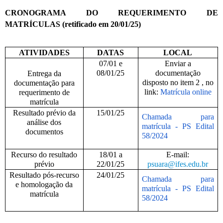
CRONOGRAMA DO REQUERIMENTO DE
MATRÍCULAS (retificado em 20/01/25)
ATIVIDADES
DATAS
LOCAL
07/01 e
Enviar a
08/01/25
documentação
Entrega da
disposto no item 2 , no
documentação para
link:
Matrícula online
requerimento de
matrícula
Resultado prévio da
15/01/25
Chamada para
análise dos
matrícula - PS Edital
documentos
58/2024
Recurso do resultado
18/01 a
E-mail:
prévio
22/01/25
psuara@ifes.edu.br
Resultado pós-recurso
24/01/25
Chamada para
e homologação da
matrícula - PS Edital
matrícula
58/2024