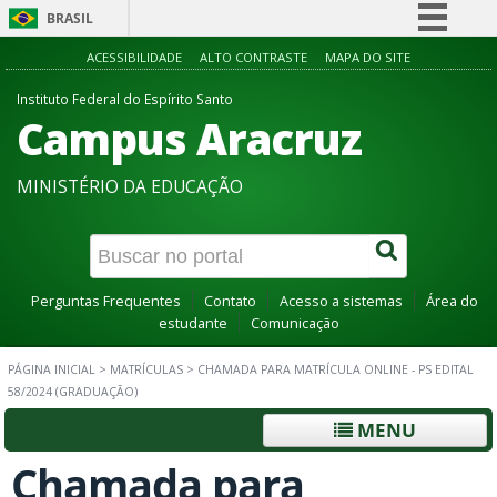
BRASIL
Simplifique!
ACESSIBILIDADE
ALTO CONTRASTE
MAPA DO SITE
Comunica BR
Instituto Federal do Espírito Santo
Campus Aracruz
Participe
Acesso à informação
MINISTÉRIO DA EDUCAÇÃO
Legislação
Canais
Perguntas Frequentes
Contato
Acesso a sistemas
Área do
estudante
Comunicação
PÁGINA INICIAL
>
MATRÍCULAS
>
CHAMADA PARA MATRÍCULA ONLINE - PS EDITAL
58/2024 (GRADUAÇÃO)
MENU
Chamada para