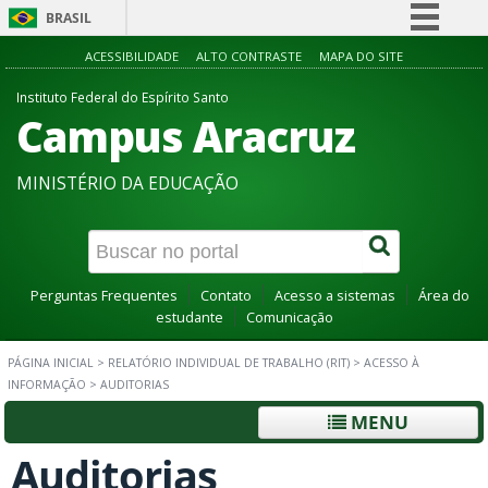
BRASIL
Simplifique!
ACESSIBILIDADE
ALTO CONTRASTE
MAPA DO SITE
Comunica BR
Instituto Federal do Espírito Santo
Campus Aracruz
Participe
Acesso à informação
MINISTÉRIO DA EDUCAÇÃO
Legislação
Canais
Perguntas Frequentes
Contato
Acesso a sistemas
Área do
estudante
Comunicação
PÁGINA INICIAL
>
RELATÓRIO INDIVIDUAL DE TRABALHO (RIT)
>
ACESSO À
INFORMAÇÃO
>
AUDITORIAS
MENU
Auditorias