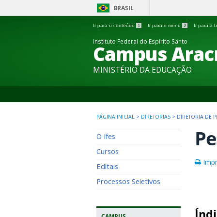
BRASIL
Ir para o conteúdo
1
Ir para o menu
2
Ir para a
Instituto Federal do Espírito Santo
Campus Arac
MINISTÉRIO DA EDUCAÇÃO
PÁGINA INICIAL
>
DIRETORIAS
>
DIRETORIA DE 
Pe
O Ifes
Cursos
Impr
Editais
Processos Seletivos
Índi
CAMPUS