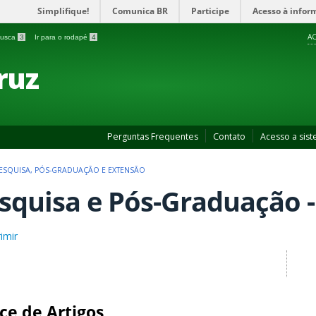
Simplifique!
Comunica BR
Participe
Acesso à infor
AC
 busca
3
Ir para o rodapé
4
ruz
Perguntas Frequentes
Contato
Acesso a sis
PESQUISA, PÓS-GRADUAÇÃO E EXTENSÃO
squisa e Pós-Graduação -
imir
ce de Artigos