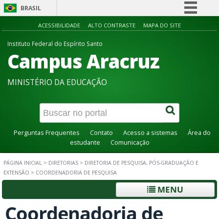
BRASIL
Simplifique!
ACESSIBILIDADE
ALTO CONTRASTE
MAPA DO SITE
Comunica BR
Instituto Federal do Espírito Santo
Campus Aracruz
Participe
Acesso à informação
MINISTÉRIO DA EDUCAÇÃO
Legislação
Canais
Perguntas Frequentes
Contato
Acesso a sistemas
Área do
estudante
Comunicação
PÁGINA INICIAL
>
DIRETORIAS
>
DIRETORIA DE PESQUISA, PÓS-GRADUAÇÃO E
EXTENSÃO
>
COORDENADORIA DE PESQUISA
MENU
Coordenadoria de