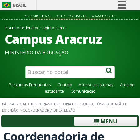
BRASIL
Simplifique!
ACESSIBILIDADE
ALTO CONTRASTE
MAPA DO SITE
Comunica BR
Instituto Federal do Espírito Santo
Campus Aracruz
Participe
Acesso à informação
MINISTÉRIO DA EDUCAÇÃO
Legislação
Canais
Perguntas Frequentes
Contato
Acesso a sistemas
Área do
estudante
Comunicação
PÁGINA INICIAL
>
DIRETORIAS
>
DIRETORIA DE PESQUISA, PÓS-GRADUAÇÃO E
EXTENSÃO
>
COORDENADORIA DE EXTENSÃO
MENU
Coordenadoria de