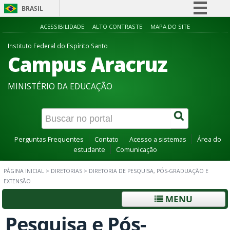
BRASIL
Simplifique!
ACESSIBILIDADE
ALTO CONTRASTE
MAPA DO SITE
Comunica BR
Instituto Federal do Espírito Santo
Campus Aracruz
Participe
Acesso à informação
MINISTÉRIO DA EDUCAÇÃO
Legislação
Canais
Perguntas Frequentes
Contato
Acesso a sistemas
Área do
estudante
Comunicação
PÁGINA INICIAL
>
DIRETORIAS
>
DIRETORIA DE PESQUISA, PÓS-GRADUAÇÃO E
EXTENSÃO
MENU
Pesquisa e Pós-