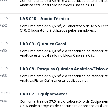
9h56
Com uma área de 57,5 m² e a capacidade de atender at
Analítica está localizado no bloco C na sala C11....
/03/23
LAB C10 – Apoio Técnico
9h52
Com uma área de 57,5 m², o Laboratório de Apoio Técni
C10. O laboratório é utilizados pelos servidores...
/03/23
LAB C9 - Química Geral
9h50
Com uma área de 63,8 m² e a capacidade de atender at
Analítica está localizado no bloco C na sala C9....
/03/23
LAB C8 - Pesquisa Química Analítica/Físico
9h38
Com uma área de 57,5 m² e a capacidade de atender até
Analítica/Físico-Química está localizado no...
/03/23
LAB C7 – Equipamentos
9h36
Com uma área de 57,5 m², o Laboratório de Equipamento
C7. Atende a projetos de pesquisa relacionados as divers