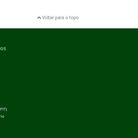
Voltar para o topo
dos
PIT)
lho