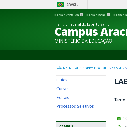
BRASIL
Ir para o conteúdo
1
Ir para o menu
2
Ir para a
Instituto Federal do Espírito Santo
Campus Arac
MINISTÉRIO DA EDUCAÇÃO
PÁGINA INICIAL
>
CORPO DOCENTE
>
CAMPUS
LA
O Ifes
Cursos
Editais
Teste
Processos Seletivos
16
CAMPUS