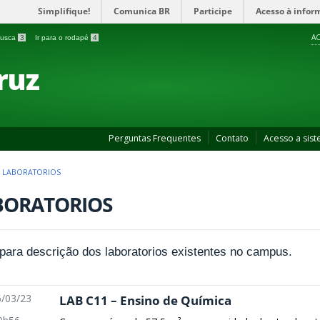
Simplifique!
Comunica BR
Participe
Acesso à infor
AC
 busca
3
Ir para o rodapé
4
ruz
Perguntas Frequentes
Contato
Acesso a sis
>
LABORATORIOS
BORATORIOS
 para descrição dos laboratorios existentes no campus.
/03/23
LAB C11 – Ensino de Química