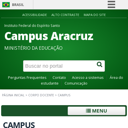
BRASIL
Simplifique!
ACESSIBILIDADE
ALTO CONTRASTE
MAPA DO SITE
Comunica BR
Instituto Federal do Espírito Santo
Campus Aracruz
Participe
Acesso à informação
MINISTÉRIO DA EDUCAÇÃO
Legislação
Canais
Perguntas Frequentes
Contato
Acesso a sistemas
Área do
estudante
Comunicação
PÁGINA INICIAL
>
CORPO DOCENTE
>
CAMPUS
MENU
CAMPUS