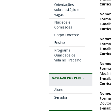
Curríc
Orientações
sobre estágio e
Nome:
vagas
Forma
Núcleos e
E-mail
Comissões
Curríc
Corpo Docente
Nome:
Ensino
Forma
E-mail
Programa
Curríc
Qualidade de
Vida no Trabalho
Nome:
Forma
Mecân
NAVEGAR POR PERFIL
E-mail
Curríc
Aluno
Nome:
Servidor
Forma
Doutor
E-mail