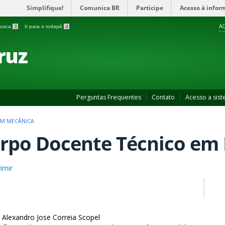
Simplifique!
Comunica BR
Participe
Acesso à infor
AC
 busca
3
Ir para o rodapé
4
ruz
Perguntas Frequentes
Contato
Acesso a sis
EM MECÂNICA
rpo Docente Técnico em
imir
Alexandro Jose Correia Scopel