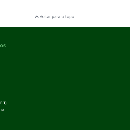
Voltar para o topo
dos
PIT)
lho