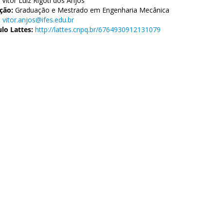
Vitor Luiz Rigoti dos Anjos
ção:
Graduação e Mestrado em Engenharia Mecânica
:
vitor.anjos@ifes.edu.br
ulo Lattes:
http://lattes.cnpq.br/6764930912131079