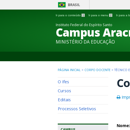
BRASIL
Ir para o conteúdo
1
Ir para o menu
2
Ir para a
Instituto Federal do Espírito Santo
Campus Arac
MINISTÉRIO DA EDUCAÇÃO
PÁGINA INICIAL
>
CORPO DOCENTE
>
TÉCNICO 
Co
O Ifes
Cursos
Impr
Editais
Processos Seletivos
Nome:
CAMPUS