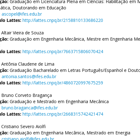
ção:
Graduação em Licenciatura Plena em Ciências: Habilitação em 
tica, Doutorando em Educação
:
ascopel@ifes.edu.br
ulo Lattes:
http://lattes.cnpq.br/2158810133686220
Altair Vieira de Souza
ção:
Graduação em Engenharia Mecânica, Mestre em Engenharia Meta
:
ulo Lattes:
http://lattes.cnpq.br/7663715806070424
Antônia Claudene de Lima
ção:
Graduação Bacharelado em Letras Português/Espanhol e Douto
:
antonia.santos@ifes.edu.br
ulo Lattes:
http://lattes.cnpq.br/4860720997675259
Bruno Corveto Bragança
ção:
Graduação e Mestrado em Engenharia Mecânica
:
bruno.braganca@ifes.edu.br
ulo Lattes:
http://lattes.cnpq.br/2668315742421474
Cristiano Severo Aiolfi
ção:
Graduação em Engenharia Mecânica, Mestrado em Energia
:
cristiano.aiolfi@ifes.edu.br