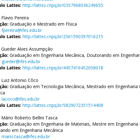
ulo Lattes:
http://lattes.cnpq.br/0357968036249655
Flavio Pereira
ção:
Graduação e Mestrado em Física
:
fpereira@ifes.edu.br
ulo Lattes:
http://lattes.cnpq.br/2561590397016215
Gueder Alves Assumpção
ção:
Graduação em Engenharia Mecânica, Doutorando em Engenhar
:
gueder@ifes.edu.br
ulo Lattes:
http://lattes.cnpq.br/4457416452058018
Luiz Antonio Côco
ção:
Graduação em Tecnologia Mecânica, Mestrado em Engenharia M
ica
:
lacoco@ifes.edu.br
ulo Lattes:
http://lattes.cnpq.br/5829072351514408
Mário Roberto Bellini Tasca
ção:
Graduação em Engenharia de Materiais, Mestre em Engenharia M
ando em Engenharia Mecânica
:
mario.tasca@ifes.edu.br