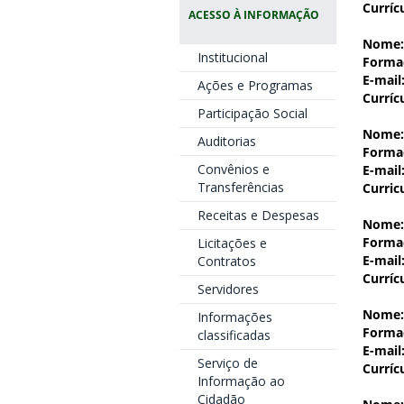
Curríc
ACESSO À INFORMAÇÃO
Nome:
Institucional
Forma
E-mail
Ações e Programas
Curríc
Participação Social
Nome:
Auditorias
Forma
Convênios e
E-mail
Transferências
Curric
Receitas e Despesas
Nome:
Forma
Licitações e
E-mail
Contratos
Curríc
Servidores
Nome:
Informações
Forma
classificadas
E-mail
Serviço de
Curríc
Informação ao
Cidadão