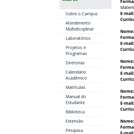
Forma
Matemá
E-mail
Sobre o Campus
Curríc
Atendimento
Multidisciplinar
Nome:
Forma
Laboratórios
E-mail
Projetos e
Curríc
Programas
Nome:
Diretorias
Forma
Calendário
E-mail
Acadêmico
Curríc
Matrículas
Nome:
Manual do
Forma
Estudante
E-mail
Curríc
Biblioteca
Extensão
Nome:
Forma
Pesquisa
E-mail