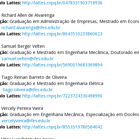
ulo Lattes:
http://lattes.cnpq.br/0478331903718936
Richard Allen de Alvarenga
ção:
Graduação em Administração de Empresas, Mestrado em Econ
:
richard.alvarenga@ifes.edu.br
ulo Lattes:
http://lattes.cnpq.br/8643510233860623
Samuel Berger Velten
ção:
Graduação e Mestrado em Engenharia Mecânica, Doutorado em 
:
samuel.velten@ifes.edu.br
ulo Lattes:
http://lattes.cnpq.br/5690019683369894
Tiago Reinan Barreto de Oliveira
ção:
Graduação e Mestrado em Engenharia Elétrica
:
tiago.oliveira@ifes.edu.br
ulo Lattes:
http://lattes.cnpq.br/7223724330498990
Vercely Pereira Vieira
ção:
Graduação em Engenharia Mecânica, Especialização em Docênci
:
vercelyvieira@ifes.edu.br
ulo Lattes:
http://lattes.cnpq.br/8553519780584042