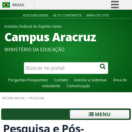
BRASIL
Simplifique!
ACESSIBILIDADE
ALTO CONTRASTE
MAPA DO SITE
Comunica BR
Instituto Federal do Espírito Santo
Campus Aracruz
Participe
Acesso à informação
MINISTÉRIO DA EDUCAÇÃO
Legislação
Canais
Perguntas Frequentes
Contato
Acesso a sistemas
Área do
estudante
Comunicação
PÁGINA INICIAL
>
PESQUISA
MENU
Pesquisa e Pós-