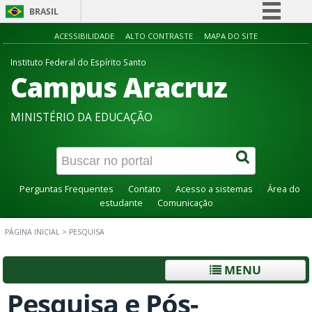
BRASIL
Simplifique!
ACESSIBILIDADE
ALTO CONTRASTE
MAPA DO SITE
Comunica BR
Instituto Federal do Espírito Santo
Campus Aracruz
Participe
Acesso à informação
MINISTÉRIO DA EDUCAÇÃO
Legislação
Canais
Perguntas Frequentes
Contato
Acesso a sistemas
Área do
estudante
Comunicação
PÁGINA INICIAL
>
PESQUISA
MENU
Pesquisa e Pós-