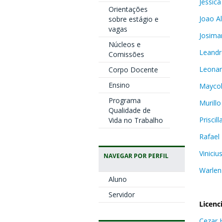
Jessica
Orientações
Joao Al
sobre estágio e
vagas
Josima
Núcleos e
Leandr
Comissões
Leonar
Corpo Docente
Ensino
Maycol
Programa
Murill
Qualidade de
Priscil
Vida no Trabalho
Rafael
Viniciu
NAVEGAR POR PERFIL
Warlen
Aluno
Servidor
Licenc
Cezar 