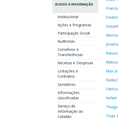
ACESSO À INFORMAÇÃO
Franci
Institucional
Frederi
Ações e Programas
Grazie
Participação Social
Ildoma
Auditorias
Josiana
Convênios e
Katius
Transferências
Matusa
Receitas e Despesas
Max Jo
Licitações e
Contratos
Nádia 
Servidores
Patríci
Informações
Rafael
classificadas
Serviço de
Thiag
Informação ao
Tiago P
Cidadão