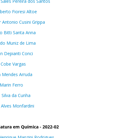
 Sales Pereira dos Santos
berto Fioresi Altoe
r Antonio Cusini Grippa
o Bitti Santa Anna
do Muniz de Lima
n Depianti Conci
o Cobe Vargas
la Mendes Arruda
 Marin Ferro
s Silva da Cunha
 Alves Monfardini
iatura em Química - 2022-02
Henrique Manzini Rodrigues