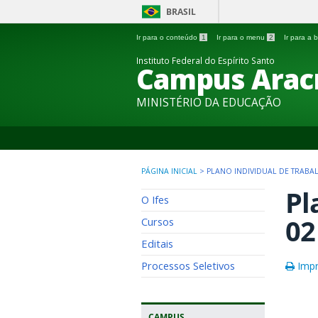
BRASIL
Ir para o conteúdo
1
Ir para o menu
2
Ir para a
Instituto Federal do Espírito Santo
Campus Arac
MINISTÉRIO DA EDUCAÇÃO
PÁGINA INICIAL
>
PLANO INDIVIDUAL DE TRABAL
Pl
O Ifes
02
Cursos
Editais
Processos Seletivos
Impr
CAMPUS