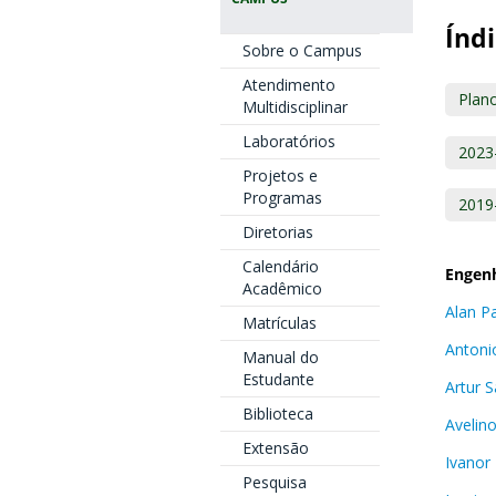
Índi
Sobre o Campus
Atendimento
Plano
Multidisciplinar
Laboratórios
2023
Projetos e
Programas
2019
Diretorias
Calendário
Engenh
Acadêmico
Alan Pa
Matrículas
Antoni
Manual do
Estudante
Artur 
Biblioteca
Avelino
Extensão
Ivanor 
Pesquisa