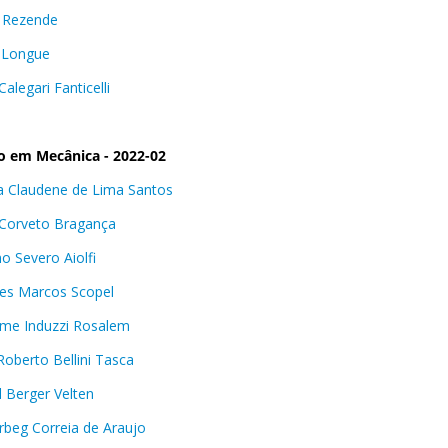
 Rezende
 Longue
alegari Fanticelli
o em Mecânica - 2022-02
a Claudene de Lima Santos
Corveto Bragança
no Severo Aiolfi
es Marcos Scopel
rme Induzzi Rosalem
Roberto Bellini Tasca
 Berger Velten
beg Correia de Araujo