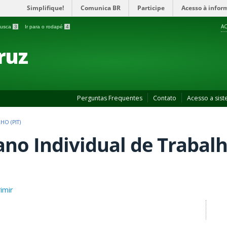
Simplifique!
Comunica BR
Participe
Acesso à infor
AC
 busca
3
Ir para o rodapé
4
ruz
Perguntas Frequentes
Contato
Acesso a sis
HO (PIT)
ano Individual de Trabalho
imir