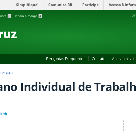
Simplifique!
Comunica BR
Participe
Acesso à infor
AC
 busca
3
Ir para o rodapé
4
ruz
Perguntas Frequentes
Contato
Acesso a sis
HO (PIT)
ano Individual de Trabalho
imir