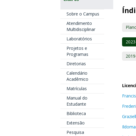
Índi
Sobre o Campus
Atendimento
Plano
Multidisciplinar
Laboratórios
2023
Projetos e
Programas
2019
Diretorias
Calendário
Acadêmico
Licenc
Matrículas
Franci
Manual do
Estudante
Frederi
Biblioteca
Grazie
Extensão
Ildoma
Pesquisa