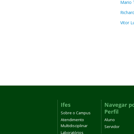
Mario 
Richar
Vitor L
Ifes
Navegar p
Perfil
Sobre o Campus
Atendimento
Aluno
Multidisciplinar
Servidor
Laboratórios