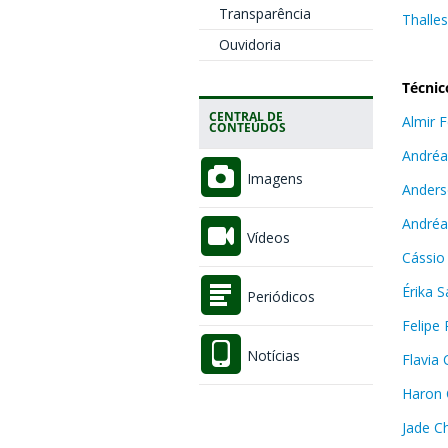
Transparência
Thalle
Ouvidoria
Técnic
CENTRAL DE
Almir F
CONTEÚDOS
Andréa
Imagens
Anders
Andréa
Vídeos
Cássio
Érika 
Periódicos
Felipe
Notícias
Flavia
Haron C
Jade C