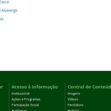
Tasca
d Alvarenga
uiz
or
Acesso à Informação
Central de Conteú
Institucional
Imagens
Ações e Programas
Vídeos
Participação Social
Periódicos
Auditorias
Notícias