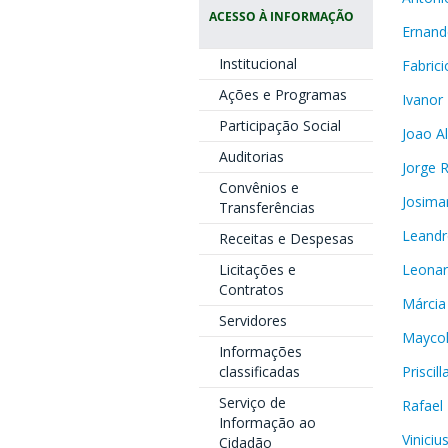
ACESSO À INFORMAÇÃO
Ernand
Institucional
Fabrici
Ações e Programas
Ivanor 
Participação Social
Joao Al
Auditorias
Jorge R
Convênios e
Josima
Transferências
Leandr
Receitas e Despesas
Leonar
Licitações e
Contratos
Márcia
Servidores
Maycol
Informações
Priscil
classificadas
Serviço de
Rafael
Informação ao
Viniciu
Cidadão