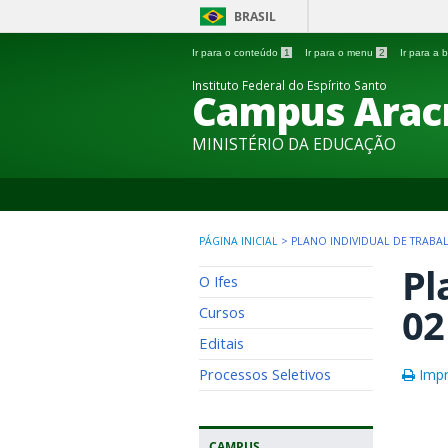
BRASIL
Ir para o conteúdo
1
Ir para o menu
2
Ir para a
Instituto Federal do Espírito Santo
Campus Arac
MINISTÉRIO DA EDUCAÇÃO
PÁGINA INICIAL
>
PLANO INDIVIDUAL DE TRABAL
Pl
O Ifes
02
Cursos
Editais
Processos Seletivos
Impr
CAMPUS