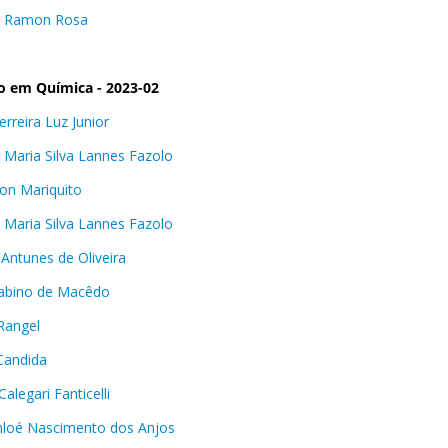
s Ramon Rosa
o em Química - 2023-02
erreira Luz Junior
 Maria Silva Lannes Fazolo
on Mariquito
 Maria Silva Lannes Fazolo
 Antunes de Oliveira
Sabino de Macêdo
 Rangel
 Candida
alegari Fanticelli
hloé Nascimento dos Anjos