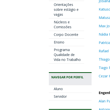
Josiana
Orientações
Katius
sobre estágio e
vagas
Matusa
Núcleos e
Max Jo
Comissões
Nádia 
Corpo Docente
Ensino
Patríci
Programa
Rafael
Qualidade de
Thiag
Vida no Trabalho
Tiago P
Cezar 
NAVEGAR POR PERFIL
Aluno
Engenh
Servidor
Alan Pa
Antoni