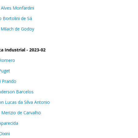
 Alves Monfardini
o Bortolini de Sá
 Milach de Godoy
a Industrial - 2023-02
 Romero
 Puget
i Prando
nderson Barcelos
on Lucas da Silva Antonio
a Merizio de Carvalho
Aparecida
ixini