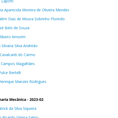
 Laporti
cia Aparecida Moreira de Oliveira Mendes
lém Dias de Moura Sobrinho Florindo
sé Belo de Souza
Ribeiro Amorim
a Silvana Silva Andreão
 Cavalcanti do Carmo
o Campos Magalhães
ulce Bertelli
Henrique Manzini Rodrigues
aria Mecânica - 2023-02
trick da Silva Siqueira
o Ricardo Grippa Satiro