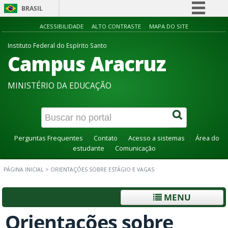
BRASIL
Simplifique!
ACESSIBILIDADE
ALTO CONTRASTE
MAPA DO SITE
Comunica BR
Instituto Federal do Espírito Santo
Campus Aracruz
Participe
Acesso à informação
MINISTÉRIO DA EDUCAÇÃO
Legislação
Canais
Perguntas Frequentes
Contato
Acesso a sistemas
Área do
estudante
Comunicação
PÁGINA INICIAL
>
ORIENTAÇÕES SOBRE ESTÁGIO E VAGAS
MENU
Orientações sobre