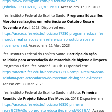
https://www.instagram.com/p/CtenuwvuhhA/?
igshid=NjFiZTE0ZDQ0ZQ%3D%3D
. Acesso em: 15 Jun. 2023.
Ifes. Instituto Federal do Espírito Santo.
Programa Educa Ifes
Morobá realizações em referência ao Outubro Rosa e
Novembro Azul.
2023. Disponível em:
https://aracruz.ifes.edu.br/noticias/17280-programa-educa-ifes-
moroba-realiza-acoes-em-referencia-ao-outubro-rosa-e-
novembro-azul
. Acesso em: 22 Mar. 2023.
Ifes. Instituto Federal do Espírito Santo.
Participe da ação
solidária para arrecadação de materiais de higiene e limpeza
.
Programa Educa Ifes Morobá. 2023b. Disponível em:
https://aracruz.ifes.edu.br/noticias/17313-campus-realiza-acao-
solidaria-para-arrecadacao-de-materiais-de-higiene-e-limpeza
.
Acesso em: 22 Mar. 2023.
Ifes. Instituto Federal do Espírito Santo Instituto.
Primeira
Reunião do Projeto Educa Ifes Morobá.
2018 Disponível em:
https://aracruz.ifes.edu.br/noticias/16850-primeira-
reuni%C3%A3o-do-projeto-educa-ifes-morob%C3%A1
. Acesso