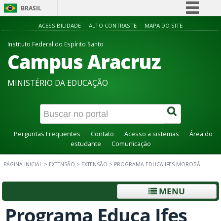
BRASIL
Simplifique!
ACESSIBILIDADE
ALTO CONTRASTE
MAPA DO SITE
Comunica BR
Instituto Federal do Espírito Santo
Campus Aracruz
Participe
Acesso à informação
MINISTÉRIO DA EDUCAÇÃO
Legislação
Canais
Perguntas Frequentes
Contato
Acesso a sistemas
Área do
estudante
Comunicação
PÁGINA INICIAL
>
EXTENSÃO
>
EXTENSÃO
>
PROGRAMA EDUCA IFES MOROBÁ
MENU
Programa Educa Ifes