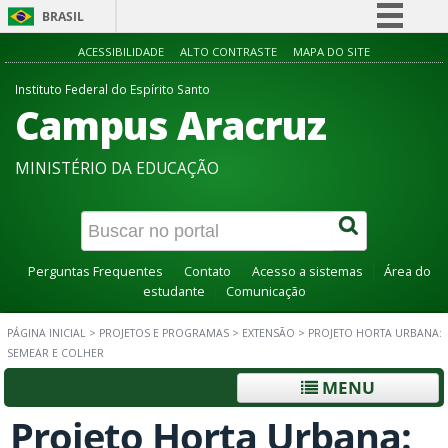
BRASIL
Simplifique!
ACESSIBILIDADE
ALTO CONTRASTE
MAPA DO SITE
Comunica BR
Instituto Federal do Espírito Santo
Campus Aracruz
Participe
Acesso à informação
MINISTÉRIO DA EDUCAÇÃO
Legislação
Canais
Perguntas Frequentes
Contato
Acesso a sistemas
Área do
estudante
Comunicação
PÁGINA INICIAL
>
PROJETOS E PROGRAMAS
>
EXTENSÃO
>
PROJETO HORTA URBANA:
SEMEAR E COLHER
MENU
Projeto Horta Urbana: