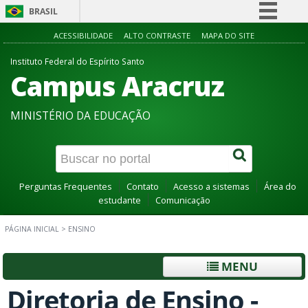
BRASIL
Simplifique!
ACESSIBILIDADE
ALTO CONTRASTE
MAPA DO SITE
Comunica BR
Instituto Federal do Espírito Santo
Campus Aracruz
Participe
Acesso à informação
MINISTÉRIO DA EDUCAÇÃO
Legislação
Canais
Perguntas Frequentes
Contato
Acesso a sistemas
Área do
estudante
Comunicação
PÁGINA INICIAL
>
ENSINO
MENU
Diretoria de Ensino -