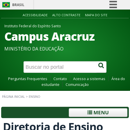
BRASIL
Simplifique!
ACESSIBILIDADE
ALTO CONTRASTE
MAPA DO SITE
Comunica BR
Instituto Federal do Espírito Santo
Campus Aracruz
Participe
Acesso à informação
MINISTÉRIO DA EDUCAÇÃO
Legislação
Canais
Perguntas Frequentes
Contato
Acesso a sistemas
Área do
estudante
Comunicação
PÁGINA INICIAL
>
ENSINO
MENU
Diretoria de Ensino