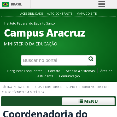
BRASIL
Simplifique!
ACESSIBILIDADE
ALTO CONTRASTE
MAPA DO SITE
Comunica BR
Instituto Federal do Espírito Santo
Campus Aracruz
Participe
Acesso à informação
MINISTÉRIO DA EDUCAÇÃO
Legislação
Canais
Perguntas Frequentes
Contato
Acesso a sistemas
Área do
estudante
Comunicação
PÁGINA INICIAL
>
DIRETORIAS
>
DIRETORIA DE ENSINO
>
COORDENADORIA DO
CURSO TÉCNICO EM MECÂNICA
MENU
Coordenadoria do