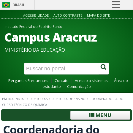
BRASIL
Simplifique!
ACESSIBILIDADE
ALTO CONTRASTE
MAPA DO SITE
Comunica BR
Instituto Federal do Espírito Santo
Campus Aracruz
Participe
Acesso à informação
MINISTÉRIO DA EDUCAÇÃO
Legislação
Canais
Perguntas Frequentes
Contato
Acesso a sistemas
Área do
estudante
Comunicação
PÁGINA INICIAL
>
DIRETORIAS
>
DIRETORIA DE ENSINO
>
COORDENADORIA DO
CURSO TÉCNICO DE QUÍMICA
MENU
Coordenadoria do