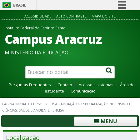
BRASIL
Simplifique!
ACESSIBILIDADE
ALTO CONTRASTE
MAPA DO SITE
Comunica BR
Instituto Federal do Espírito Santo
Campus Aracruz
Participe
Acesso à informação
MINISTÉRIO DA EDUCAÇÃO
Legislação
Canais
Perguntas Frequentes
Contato
Acesso a sistemas
Área do
estudante
Comunicação
PÁGINA INICIAL
>
CURSOS
>
PÓS-GRADUAÇÃO
>
ESPECIALIZAÇÃO NO ENSINO DE
CIÊNCIAS, SAÚDE E AMBIENTE - ENCISA
MENU
Localização