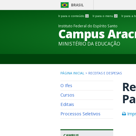
BRASIL
Ir para o conteúdo
1
Ir para o menu
2
Ir para a
Instituto Federal do Espírito Santo
Campus Arac
MINISTÉRIO DA EDUCAÇÃO
PÁGINA INICIAL
>
RECEITAS E DESPESAS
Re
O Ifes
Pa
Cursos
Editais
Processos Seletivos
Impr
CAMPUS