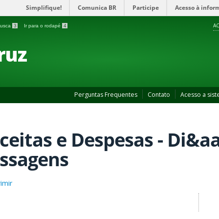
Simplifique!
Comunica BR
Participe
Acesso à infor
AC
 busca
3
Ir para o rodapé
4
ruz
Perguntas Frequentes
Contato
Acesso a sis
ceitas e Despesas - Di&aa
ssagens
imir