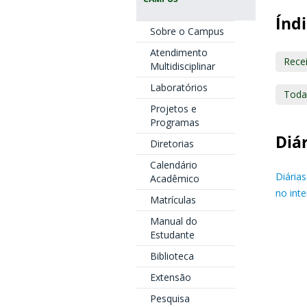
Índi
Sobre o Campus
Atendimento
Rece
Multidisciplinar
Laboratórios
Toda
Projetos e
Programas
Diá
Diretorias
Calendário
Diária
Acadêmico
no int
Matrículas
Manual do
Estudante
Biblioteca
Extensão
Pesquisa