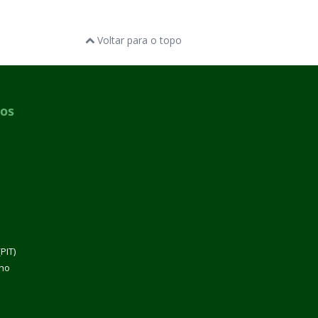
Voltar para o topo
dos
PIT)
lho