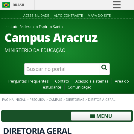
BRASIL
Simplifique!
ACESSIBILIDADE
ALTO CONTRASTE
MAPA DO SITE
Comunica BR
Instituto Federal do Espírito Santo
Campus Aracruz
Participe
Acesso à informação
MINISTÉRIO DA EDUCAÇÃO
Legislação
Canais
Perguntas Frequentes
Contato
Acesso a sistemas
Área do
estudante
Comunicação
PÁGINA INICIAL
>
PESQUISA
>
CAMPUS
>
DIRETORIAS
>
DIRETORIA GERAL
MENU
DIRETORIA GERAL