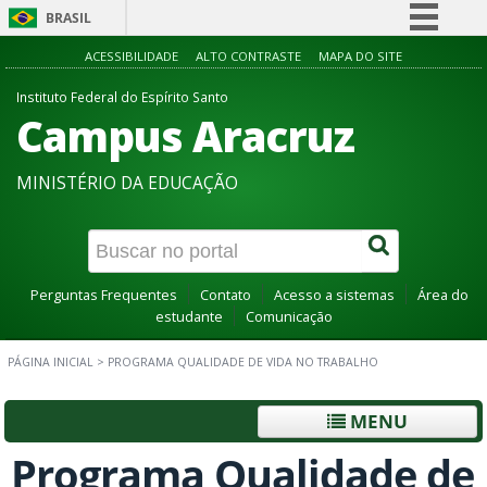
BRASIL
Simplifique!
ACESSIBILIDADE
ALTO CONTRASTE
MAPA DO SITE
Comunica BR
Instituto Federal do Espírito Santo
Campus Aracruz
Participe
Acesso à informação
MINISTÉRIO DA EDUCAÇÃO
Legislação
Canais
Perguntas Frequentes
Contato
Acesso a sistemas
Área do
estudante
Comunicação
PÁGINA INICIAL
>
PROGRAMA QUALIDADE DE VIDA NO TRABALHO
MENU
Programa Qualidade de