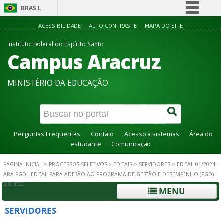
BRASIL
Simplifique!
ACESSIBILIDADE
ALTO CONTRASTE
MAPA DO SITE
Comunica BR
Instituto Federal do Espírito Santo
Campus Aracruz
Participe
Acesso à informação
MINISTÉRIO DA EDUCAÇÃO
Legislação
Canais
Perguntas Frequentes
Contato
Acesso a sistemas
Área do
estudante
Comunicação
PÁGINA INICIAL
>
PROCESSOS SELETIVOS
>
EDITAIS
>
SERVIDORES
>
EDITAL 01/2024 –
ARA-PGD - EDITAL PARA ADESÃO AO PROGRAMA DE GESTÃO E DESEMPENHO (PGD)
DO IFES
MENU
SERVIDORES