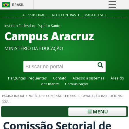
BRASIL
Simplifique!
ACESSIBILIDADE
ALTO CONTRASTE
MAPA DO SITE
Comunica BR
Instituto Federal do Espírito Santo
Campus Aracruz
Participe
Acesso à informação
MINISTÉRIO DA EDUCAÇÃO
Legislação
Canais
Perguntas Frequentes
Contato
Acesso a sistemas
Área do
estudante
Comunicação
PÁGINA INICIAL
>
NOTÍCIAS
>
COMISSÃO SETORIAL DE AVALIAÇÃO INSTITUCIONAL
(CSAI)
MENU
Comissão Setorial de