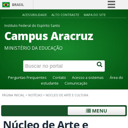
BRASIL
Simplifique!
ACESSIBILIDADE
ALTO CONTRASTE
MAPA DO SITE
Comunica BR
Instituto Federal do Espírito Santo
Campus Aracruz
Participe
Acesso à informação
MINISTÉRIO DA EDUCAÇÃO
Legislação
Canais
Perguntas Frequentes
Contato
Acesso a sistemas
Área do
estudante
Comunicação
PÁGINA INICIAL
>
NOTÍCIAS
>
NÚCLEO DE ARTE E CULTURA
MENU
Núcleo de Arte e