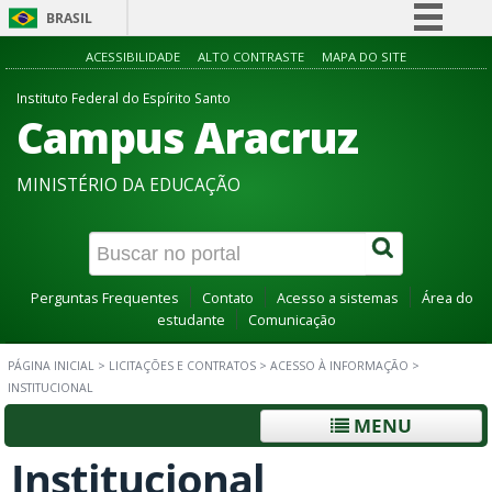
BRASIL
Simplifique!
ACESSIBILIDADE
ALTO CONTRASTE
MAPA DO SITE
Comunica BR
Instituto Federal do Espírito Santo
Campus Aracruz
Participe
Acesso à informação
MINISTÉRIO DA EDUCAÇÃO
Legislação
Canais
Perguntas Frequentes
Contato
Acesso a sistemas
Área do
estudante
Comunicação
PÁGINA INICIAL
>
LICITAÇÕES E CONTRATOS
>
ACESSO À INFORMAÇÃO
>
INSTITUCIONAL
MENU
Institucional