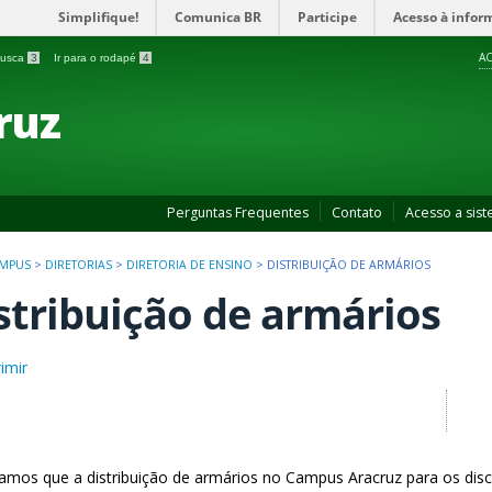
Simplifique!
Comunica BR
Participe
Acesso à infor
AC
 busca
3
Ir para o rodapé
4
ruz
Perguntas Frequentes
Contato
Acesso a sis
MPUS
>
DIRETORIAS
>
DIRETORIA DE ENSINO
>
DISTRIBUIÇÃO DE ARMÁRIOS
stribuição de armários
imir
amos que a distribuição de armários no Campus Aracruz para os disce