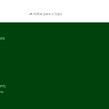
Voltar para o topo
dos
PIT)
lho