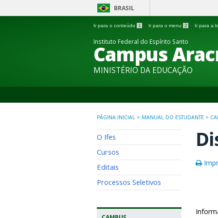
BRASIL
Ir para o conteúdo
1
Ir para o menu
2
Ir para a
Instituto Federal do Espírito Santo
Campus Arac
MINISTÉRIO DA EDUCAÇÃO
PÁGINA INICIAL
>
MANUAL DO ESTUDANTE
>
CA
Di
O Ifes
Cursos
Impr
Editais
Processos Seletivos
Inform
CAMPUS