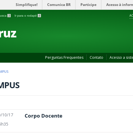
Simplifique!
Comunica BR
Participe
Acesso à infor
AC
 busca
3
Ir para o rodapé
4
ruz
Perguntas Frequentes
Contato
Acesso a sis
MPUS
MPUS
/10/17
Corpo Docente
5h35