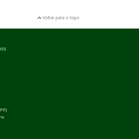
Voltar para o topo
dos
PIT)
lho