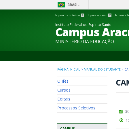
BRASIL
Ir para o conteúdo
1
Ir para o menu
2
Ir para a
Instituto Federal do Espírito Santo
Campus Arac
MINISTÉRIO DA EDUCAÇÃO
PÁGINA INICIAL
>
MANUAL DO ESTUDANTE
>
CA
CA
O Ifes
Cursos
Editais
Processos Seletivos
30
1
CAMPUS