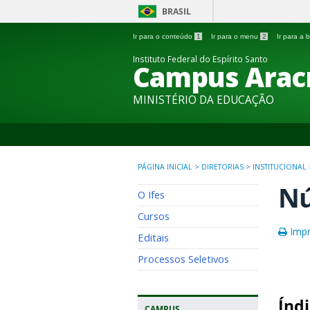
BRASIL
Ir para o conteúdo
1
Ir para o menu
2
Ir para a
Instituto Federal do Espírito Santo
Campus Arac
MINISTÉRIO DA EDUCAÇÃO
PÁGINA INICIAL
>
DIRETORIAS
>
INSTITUCIONAL
Nú
O Ifes
Cursos
Impr
Editais
Processos Seletivos
Índi
CAMPUS