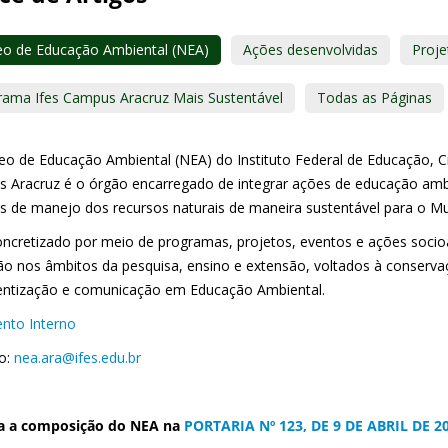
eo de Educação Ambiental (NEA)
Ações desenvolvidas
Proje
rama Ifes Campus Aracruz Mais Sustentável
Todas as Páginas
eo de Educação Ambiental (NEA) do Instituto Federal de Educação, Ci
 Aracruz é o órgão encarregado de integrar ações de educação amb
as de manejo dos recursos naturais de maneira sustentável para o Mu
oncretizado por meio de programas, projetos, eventos e ações socioa
ão nos âmbitos da pesquisa, ensino e extensão, voltados à conserva
entização e comunicação em Educação Ambiental.
nto Interno
o:
nea.ara@ifes.edu.br
a a composição do NEA na
PORTARIA Nº 123, DE 9 DE ABRIL DE 2