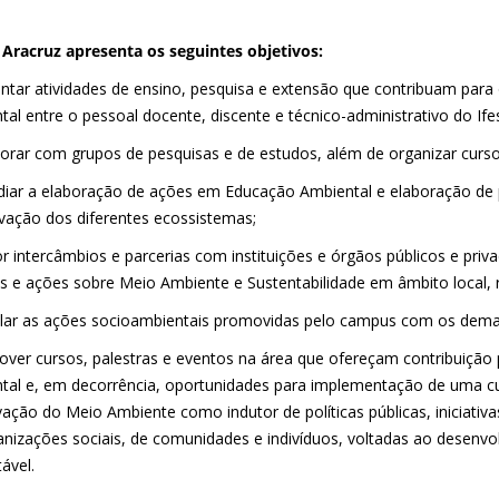
Aracruz apresenta os seguintes objetivos:
ntar atividades de ensino, pesquisa e extensão que contribuam par
al entre o pessoal docente, discente e técnico-administrativo do Ife
borar com grupos de pesquisas e de estudos, além de organizar curso
idiar a elaboração de ações em Educação Ambiental e elaboração de po
vação dos diferentes ecossistemas;
or intercâmbios e parcerias com instituições e órgãos públicos e pri
cas e ações sobre Meio Ambiente e Sustentabilidade em âmbito local, 
cular as ações socioambientais promovidas pelo campus com os dema
over cursos, palestras e eventos na área que ofereçam contribuição
tal e, em decorrência, oportunidades para implementação de uma cu
vação do Meio Ambiente como indutor de políticas públicas, iniciativ
anizações sociais, de comunidades e indivíduos, voltadas ao desenv
ável.