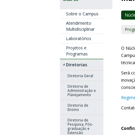
Sobre o Campus
Núcl
Atendimento
Multidisciplinar
Prog
Laboratórios
Projetos e
O Núcl
Programas
Campus
técnic
Diretorias
Será c
Diretoria Geral
inovaç
Diretoria de
consci
Administração e
Planejamento
Regime
Diretoria de
Contat
Ensino
Diretoria de
Pesquisa, Pós-
Confir
graduação e
Extensão