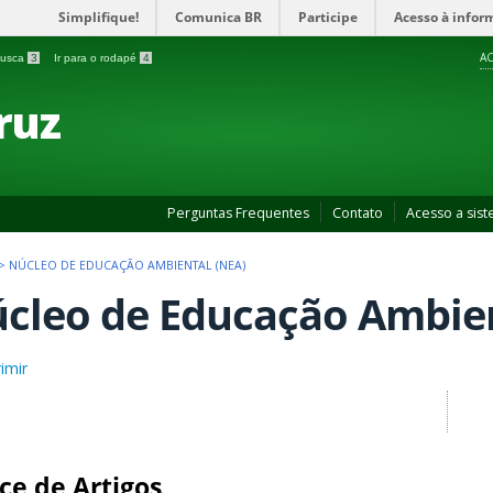
Simplifique!
Comunica BR
Participe
Acesso à infor
AC
 busca
3
Ir para o rodapé
4
ruz
Perguntas Frequentes
Contato
Acesso a sis
>
NÚCLEO DE EDUCAÇÃO AMBIENTAL (NEA)
cleo de Educação Ambien
imir
ce de Artigos