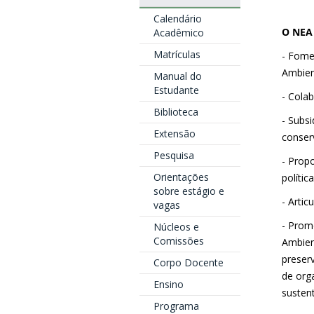
Calendário
O NEA 
Acadêmico
Matrículas
- Fome
Ambient
Manual do
Estudante
- Cola
Biblioteca
- Subs
Extensão
conser
Pesquisa
- Prop
Orientações
políti
sobre estágio e
- Arti
vagas
- Prom
Núcleos e
Comissões
Ambien
preser
Corpo Docente
de org
Ensino
sustent
Programa