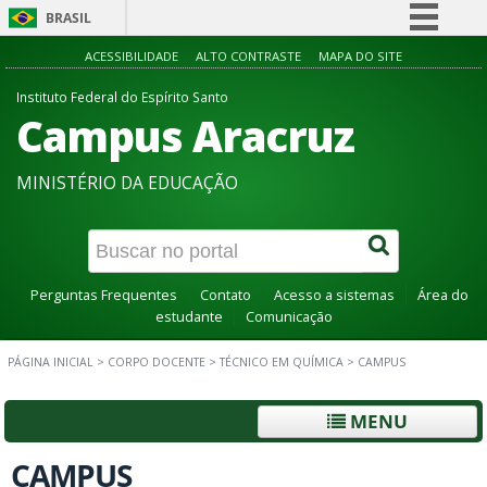
BRASIL
Simplifique!
ACESSIBILIDADE
ALTO CONTRASTE
MAPA DO SITE
Comunica BR
Instituto Federal do Espírito Santo
Campus Aracruz
Participe
Acesso à informação
MINISTÉRIO DA EDUCAÇÃO
Legislação
Canais
Perguntas Frequentes
Contato
Acesso a sistemas
Área do
estudante
Comunicação
PÁGINA INICIAL
>
CORPO DOCENTE
>
TÉCNICO EM QUÍMICA
>
CAMPUS
MENU
CAMPUS