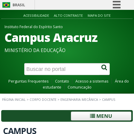
BRASIL
Simplifique!
ACESSIBILIDADE
ALTO CONTRASTE
MAPA DO SITE
Comunica BR
Instituto Federal do Espírito Santo
Campus Aracruz
Participe
Acesso à informação
MINISTÉRIO DA EDUCAÇÃO
Legislação
Canais
Perguntas Frequentes
Contato
Acesso a sistemas
Área do
estudante
Comunicação
PÁGINA INICIAL
>
CORPO DOCENTE
>
ENGENHARIA MECÂNICA
>
CAMPUS
MENU
CAMPUS