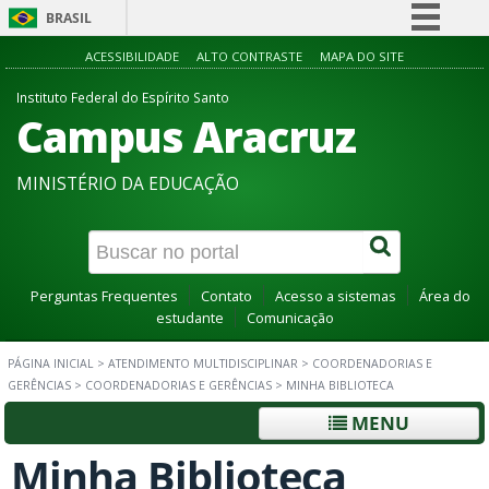
BRASIL
Simplifique!
ACESSIBILIDADE
ALTO CONTRASTE
MAPA DO SITE
Comunica BR
Instituto Federal do Espírito Santo
Campus Aracruz
Participe
Acesso à informação
MINISTÉRIO DA EDUCAÇÃO
Legislação
Canais
Perguntas Frequentes
Contato
Acesso a sistemas
Área do
estudante
Comunicação
PÁGINA INICIAL
>
ATENDIMENTO MULTIDISCIPLINAR
>
COORDENADORIAS E
GERÊNCIAS
>
COORDENADORIAS E GERÊNCIAS
>
MINHA BIBLIOTECA
MENU
Minha Biblioteca