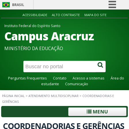
BRASIL
Simplifique!
ACESSIBILIDADE
ALTO CONTRASTE
MAPA DO SITE
Comunica BR
Instituto Federal do Espírito Santo
Campus Aracruz
Participe
Acesso à informação
MINISTÉRIO DA EDUCAÇÃO
Legislação
Canais
Perguntas Frequentes
Contato
Acesso a sistemas
Área do
estudante
Comunicação
PÁGINA INICIAL
>
ATENDIMENTO MULTIDISCIPLINAR
>
COORDENADORIAS E
GERÊNCIAS
MENU
COORDENADORIAS E GERÊNCIAS