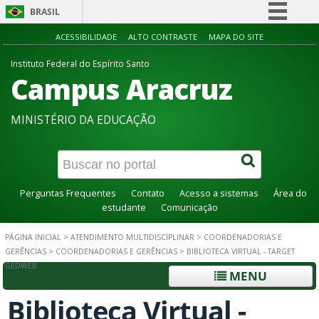
BRASIL
Simplifique!
ACESSIBILIDADE
ALTO CONTRASTE
MAPA DO SITE
Comunica BR
Instituto Federal do Espírito Santo
Campus Aracruz
Participe
Acesso à informação
MINISTÉRIO DA EDUCAÇÃO
Legislação
Canais
Perguntas Frequentes
Contato
Acesso a sistemas
Área do
estudante
Comunicação
PÁGINA INICIAL
>
ATENDIMENTO MULTIDISCIPLINAR
>
COORDENADORIAS E
GERÊNCIAS
>
COORDENADORIAS E GERÊNCIAS
>
BIBLIOTECA VIRTUAL - TARGET
GEDWEB
MENU
Biblioteca Virtual -