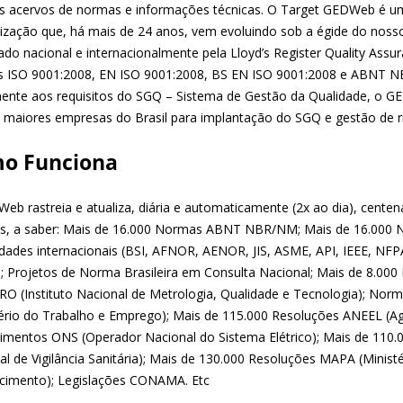
s acervos de normas e informações técnicas. O Target GEDWeb é um
ização que, há mais de 24 anos, vem evoluindo sob a égide do noss
icado nacional e internacionalmente pela Lloyd’s Register Quality A
 ISO 9001:2008, EN ISO 9001:2008, BS EN ISO 9001:2008 e ABNT NBR
ente aos requisitos do SGQ – Sistema de Gestão da Qualidade, o G
s maiores empresas do Brasil para implantação do SGQ e gestão de r
o Funciona
eb rastreia e atualiza, diária e automaticamente (2x ao dia), cente
as, a saber: Mais de 16.000 Normas ABNT NBR/NM; Mais de 16.000 No
idades internacionais (BSI, AFNOR, AENOR, JIS, ASME, API, IEEE, NFPA
is; Projetos de Norma Brasileira em Consulta Nacional; Mais de 8.00
O (Instituto Nacional de Metrologia, Qualidade e Tecnologia); No
tério do Trabalho e Emprego); Mais de 115.000 Resoluções ANEEL (Agê
imentos ONS (Operador Nacional do Sistema Elétrico); Mais de 110
l de Vigilância Sanitária); Mais de 130.000 Resoluções MAPA (Ministér
cimento); Legislações CONAMA. Etc