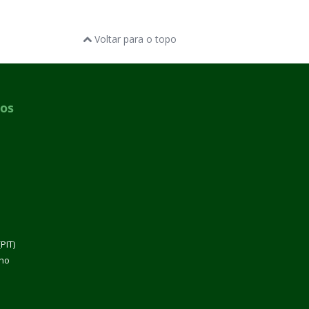
Voltar para o topo
dos
PIT)
lho