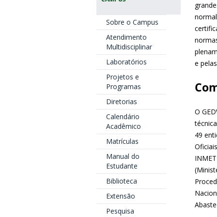
grande
normal
Sobre o Campus
certif
Atendimento
normas
Multidisciplinar
plenam
Laboratórios
e pela
Projetos e
Com
Programas
Diretorias
O GEDW
Calendário
técnic
Acadêmico
49 ent
Matrículas
Oficia
Manual do
INMETR
Estudante
(Minis
Biblioteca
Proced
Naciona
Extensão
Abaste
Pesquisa