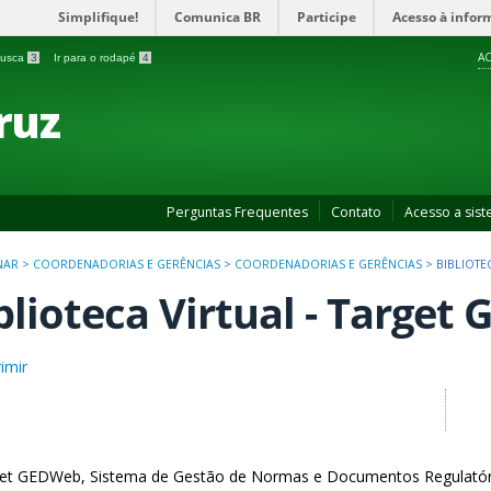
Simplifique!
Comunica BR
Participe
Acesso à infor
AC
 busca
3
Ir para o rodapé
4
ruz
Perguntas Frequentes
Contato
Acesso a sis
INAR
>
COORDENADORIAS E GERÊNCIAS
>
COORDENADORIAS E GERÊNCIAS
>
BIBLIOTE
blioteca Virtual - Targe
imir
et GEDWeb, Sistema de Gestão de Normas e Documentos Regulatórios