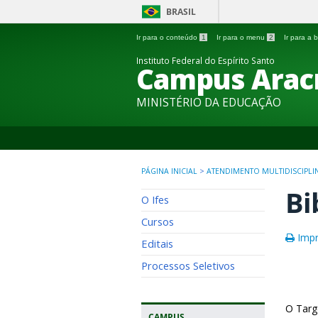
BRASIL
Ir para o conteúdo
1
Ir para o menu
2
Ir para a
Instituto Federal do Espírito Santo
Campus Arac
MINISTÉRIO DA EDUCAÇÃO
PÁGINA INICIAL
>
ATENDIMENTO MULTIDISCIPL
Bi
O Ifes
Cursos
Impr
Editais
Processos Seletivos
O Targ
CAMPUS