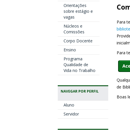
Orientações
Com
sobre estágio e
vagas
Para t
Núcleos e
bibliot
Comissões
Provid
Corpo Docente
inicial
Ensino
Para t
Programa
Qualidade de
Vida no Trabalho
Qualqu
de Bib
NAVEGAR POR PERFIL
Boas le
Aluno
Servidor