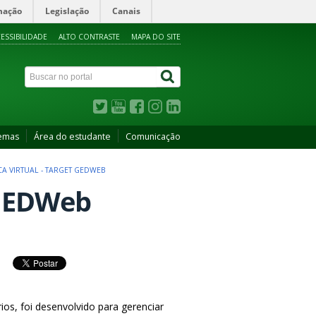
mação
Legislação
Canais
ESSIBILIDADE
ALTO CONTRASTE
MAPA DO SITE
temas
Área do estudante
Comunicação
CA VIRTUAL - TARGET GEDWEB
t GEDWeb
, foi desenvolvido para gerenciar