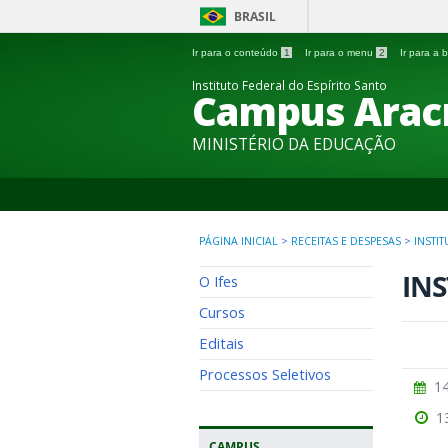
BRASIL
Ir para o conteúdo
1
Ir para o menu
2
Ir para a
Instituto Federal do Espírito Santo
Campus Arac
MINISTÉRIO DA EDUCAÇÃO
PÁGINA INICIAL
>
RECEITAS E DESPESAS
>
INSTI
IN
O Ifes
Cursos
Editais
Processos Seletivos
14
1
CAMPUS