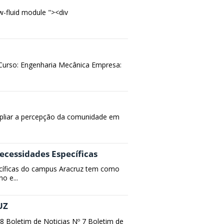
w-fluid module "><div
 Curso: Engenharia Mecânica Empresa:
mpliar a percepção da comunidade em
cessidades Específicas
cíficas do campus Aracruz tem como
o e...
UZ
8 Boletim de Noticias Nº 7 Boletim de