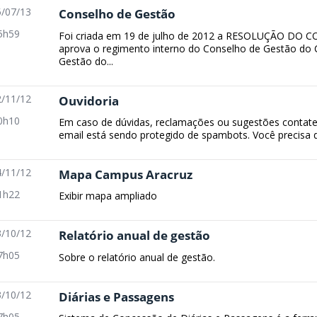
/07/13
Conselho de Gestão
5h59
Foi criada em 19 de julho de 2012 a RESOLUÇÃO DO 
aprova o regimento interno do Conselho de Gestão do
Gestão do...
/11/12
Ouvidoria
0h10
Em caso de dúvidas, reclamações ou sugestões contate 
email está sendo protegido de spambots. Você precisa do
/11/12
Mapa Campus Aracruz
1h22
Exibir mapa ampliado
/10/12
Relatório anual de gestão
7h05
Sobre o relatório anual de gestão.
/10/12
Diárias e Passagens
7h05