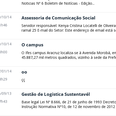
Noticias Nº 6 Boletim de Notícias - Edição...
/10/14
Assessoria de Comunicação Social
1h46
Servidor responsável: Kenya Cristina Locatelli de Oliveir
ramal 25 E-mail do Setor: Este endereço de email está s
/10/14
O campus
0h00
O Ifes campus Aracruz localiza-se à Avenida Morobá, e
45.887,27 mil metros quadrados, vizinho à sede da Prefei
/01/14
oo
3h29
çç
/09/13
Gestão de Logistica Sustentavél
7h43
Base legal Lei Nº 8.666, de 21 de junho de 1993 Decret
Instrução Normativa Nº10, de 12 de novembro de 2012 