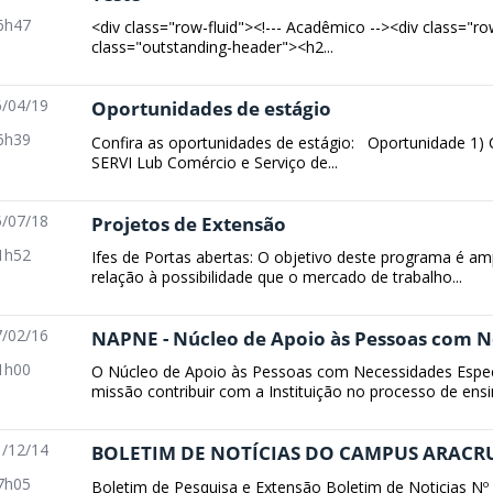
6h47
<div class="row-fluid"><!--- Acadêmico --><div class="ro
class="outstanding-header"><h2...
/04/19
Oportunidades de estágio
6h39
Confira as oportunidades de estágio: Oportunidade 1)
SERVI Lub Comércio e Serviço de...
/07/18
Projetos de Extensão
1h52
Ifes de Portas abertas: O objetivo deste programa é a
relação à possibilidade que o mercado de trabalho...
/02/16
NAPNE - Núcleo de Apoio às Pessoas com Ne
1h00
O Núcleo de Apoio às Pessoas com Necessidades Espe
missão contribuir com a Instituição no processo de ensin
/12/14
BOLETIM DE NOTÍCIAS DO CAMPUS ARACR
7h05
Boletim de Pesquisa e Extensão Boletim de Noticias Nº 