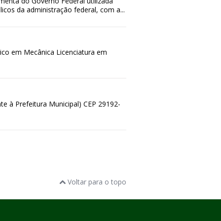
menta do Governo Federal utilizada
icos da administração federal, com a...
co em Mecânica Licenciatura em
e à Prefeitura Municipal) CEP 29192-
Voltar para o topo