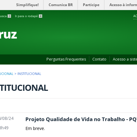
Simplifique!
Comunica BR
Participe
Acesso à infor
AC
 busca
3
Ir para o rodapé
4
ruz
Perguntas Frequentes
Contato
Acesso a sis
TUCIONAL
>
INSTITUCIONAL
STITUCIONAL
/08/24
Projeto Qualidade de Vida no Trabalho - P
3h49
Em breve.