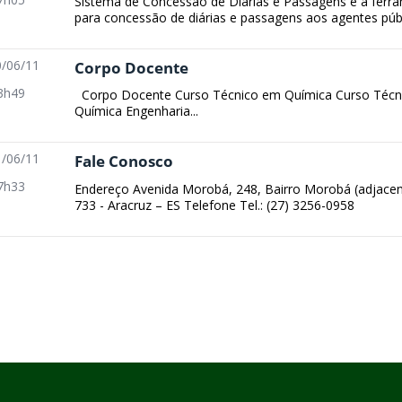
Sistema de Concessão de Diárias e Passagens é a ferra
para concessão de diárias e passagens aos agentes públ
/06/11
Corpo Docente
3h49
Corpo Docente Curso Técnico em Química Curso Técni
Química Engenharia...
/06/11
Fale Conosco
7h33
Endereço Avenida Morobá, 248, Bairro Morobá (adjacent
733 - Aracruz – ES Telefone Tel.: (27) 3256-0958