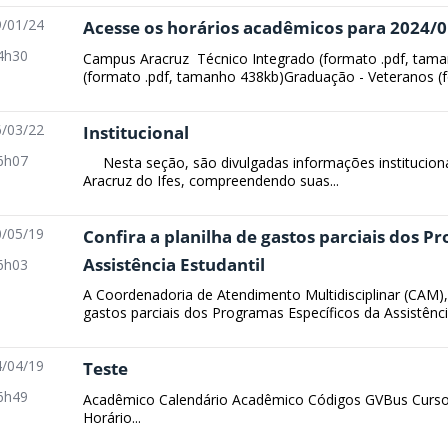
/01/24
Acesse os horários acadêmicos para 2024/
4h30
Campus Aracruz Técnico Integrado (formato .pdf, tam
(formato .pdf, tamanho 438kb)Graduação - Veteranos (fo
/03/22
Institucional
6h07
Nesta seção, são divulgadas informações instituciona
Aracruz do Ifes, compreendendo suas...
/05/19
Confira a planilha de gastos parciais dos P
Assistência Estudantil
6h03
A Coordenadoria de Atendimento Multidisciplinar (CAM), 
gastos parciais dos Programas Específicos da Assistência
/04/19
Teste
6h49
Acadêmico Calendário Acadêmico Códigos GVBus Curso
Horário...