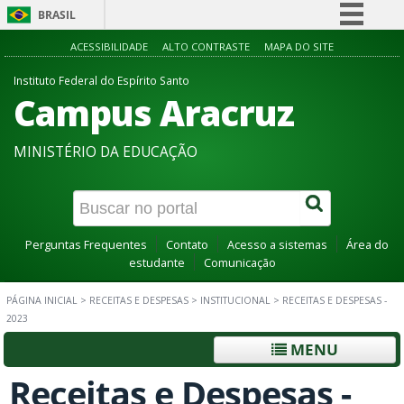
BRASIL
Simplifique!
ACESSIBILIDADE
ALTO CONTRASTE
MAPA DO SITE
Comunica BR
Instituto Federal do Espírito Santo
Campus Aracruz
Participe
Acesso à informação
MINISTÉRIO DA EDUCAÇÃO
Legislação
Canais
Perguntas Frequentes
Contato
Acesso a sistemas
Área do
estudante
Comunicação
PÁGINA INICIAL
>
RECEITAS E DESPESAS
>
INSTITUCIONAL
>
RECEITAS E DESPESAS -
2023
MENU
Receitas e Despesas -