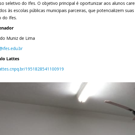
o seletivo do Ifes. O objetivo principal é oportunizar aos alunos ca
ados às escolas públicas municipais parceiras, que potencializem su
o do Ifes.
enador
do Muniz de Lima
@ifes.edu.br
ulo Lattes
/lattes.cnpq.br/1951828541100919