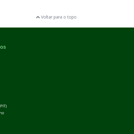
Voltar para o topo
dos
PIT)
lho