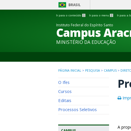
BRASIL
Ir para o conteúdo
1
Ir para o menu
2
Ir para a
Instituto Federal do Espírito Santo
Campus Arac
MINISTÉRIO DA EDUCAÇÃO
PÁGINA INICIAL
>
PESQUISA
>
CAMPUS
>
DIRET
Pr
O Ifes
Cursos
Impr
Editais
Processos Seletivos
A prop
CAMPUS