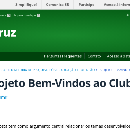
Simplifique!
Comunica BR
Participe
Acesso à infor
AC
 busca
3
Ir para o rodapé
4
ruz
Perguntas Frequentes
Contato
Acesso a sis
ORIAS
>
DIRETORIA DE PESQUISA, PÓS-GRADUAÇÃO E EXTENSÃO
>
PROJETO BEM-VINDO
ojeto Bem-Vindos ao Club
imir
osta tem como argumento central relacionar os temas desenvolvidos