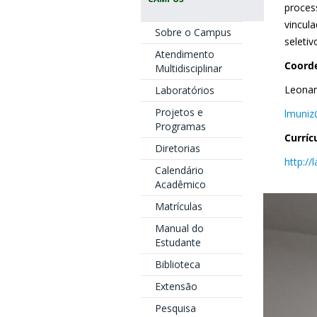
process
vincul
Sobre o Campus
seletiv
Atendimento
Coord
Multidisciplinar
Leonar
Laboratórios
Projetos e
lmuniz
Programas
Curríc
Diretorias
http:/
Calendário
Acadêmico
Matrículas
Manual do
Estudante
Biblioteca
Extensão
Pesquisa