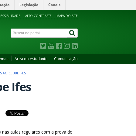
mação
Legislação
Canais
ESSIBILIDADE
ALTO CONTRASTE
MAPA DO SITE
temas
Área do estudante
Comunicação
S AO CLUBE IFES
e Ifes
 nas aulas regulares com a prova do