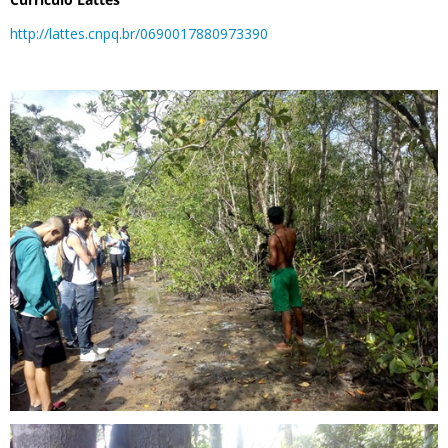
http://lattes.cnpq.br/0690017880973390