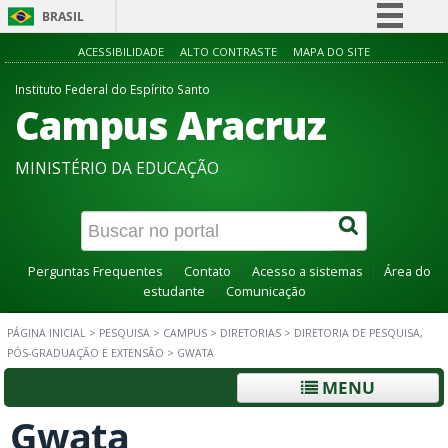
BRASIL
Simplifique!
ACESSIBILIDADE
ALTO CONTRASTE
MAPA DO SITE
Comunica BR
Instituto Federal do Espírito Santo
Campus Aracruz
Participe
Acesso à informação
MINISTÉRIO DA EDUCAÇÃO
Legislação
Canais
Perguntas Frequentes
Contato
Acesso a sistemas
Área do
estudante
Comunicação
PÁGINA INICIAL
>
PESQUISA
>
CAMPUS
>
DIRETORIAS
>
DIRETORIA DE PESQUISA,
PÓS-GRADUAÇÃO E EXTENSÃO
>
GWATA
MENU
Gwata