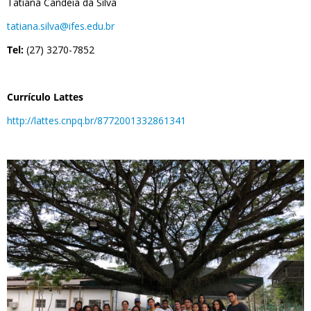
Tatiana Candeia da Silva
tatiana.silva@ifes.edu.br
Tel:
(27) 3270-7852
Currículo Lattes
http://lattes.cnpq.br/8772001332861341