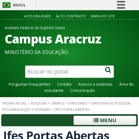
BRASIL
Simplifique!
ACESSIBILIDADE
ALTO CONTRASTE
MAPA DO SITE
Comunica BR
Instituto Federal do Espírito Santo
Campus Aracruz
Participe
Acesso à informação
MINISTÉRIO DA EDUCAÇÃO
Legislação
Canais
Perguntas Frequentes
Contato
Acesso a sistemas
Área do
estudante
Comunicação
PÁGINA INICIAL
>
PESQUISA
>
CAMPUS
>
DIRETORIAS
>
DIRETORIA DE PESQUISA,
PÓS-GRADUAÇÃO E EXTENSÃO
>
IFES PORTAS ABERTAS
MENU
Ifes Portas Abertas