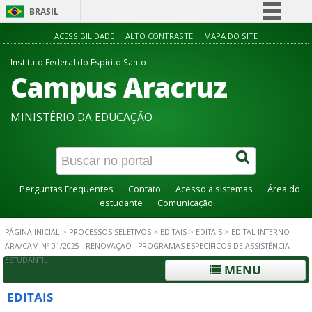
BRASIL
Simplifique!
ACESSIBILIDADE
ALTO CONTRASTE
MAPA DO SITE
Comunica BR
Instituto Federal do Espírito Santo
Campus Aracruz
Participe
Acesso à informação
MINISTÉRIO DA EDUCAÇÃO
Legislação
Canais
Perguntas Frequentes
Contato
Acesso a sistemas
Área do
estudante
Comunicação
PÁGINA INICIAL
>
PROCESSOS SELETIVOS
>
EDITAIS
>
EDITAIS
>
EDITAL INTERNO
ARA/CAM Nº 01/2025 - RENOVAÇÃO - PROGRAMAS ESPECÍFICOS DE ASSISTÊNCIA
ESTUDANTIL
MENU
EDITAIS