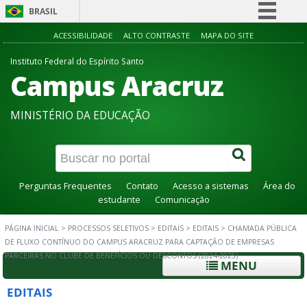
BRASIL
Simplifique!
ACESSIBILIDADE
ALTO CONTRASTE
MAPA DO SITE
Comunica BR
Instituto Federal do Espírito Santo
Campus Aracruz
Participe
Acesso à informação
MINISTÉRIO DA EDUCAÇÃO
Legislação
Canais
Perguntas Frequentes
Contato
Acesso a sistemas
Área do
estudante
Comunicação
PÁGINA INICIAL
>
PROCESSOS SELETIVOS
>
EDITAIS
>
EDITAIS
>
CHAMADA PÚBLICA
DE FLUXO CONTÍNUO DO CAMPUS ARACRUZ PARA CAPTAÇÃO DE EMPRESAS
PARCEIRAS NO CLUBE DE BENEFÍCIOS OU DESCONTOS (2024-2025)
MENU
EDITAIS